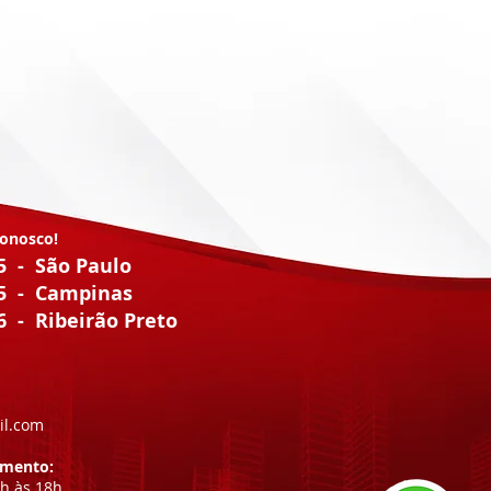
osco!
65 - São Paulo
65 - Campinas
6 - Ribeirão Preto
il
.com
imento:
8h às 18h