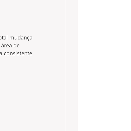
total mudança 
área de 
a consistente 