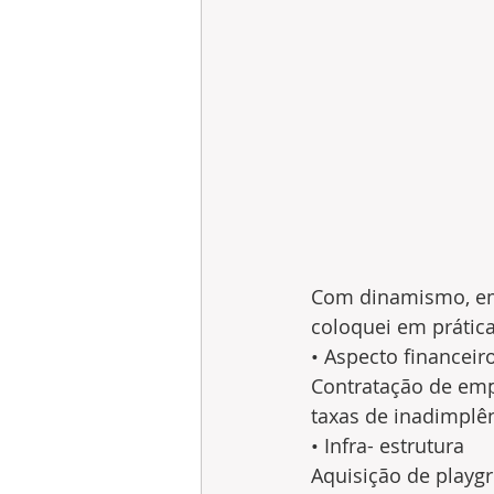
Com dinamismo, emp
coloquei em prátic
• Aspecto financeir
Contratação de emp
taxas de inadimplên
• Infra- estrutura
Aquisição de playg