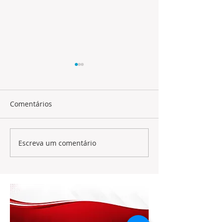
Comentários
Kelly Costa
Raydalva leite
Escreva um comentário