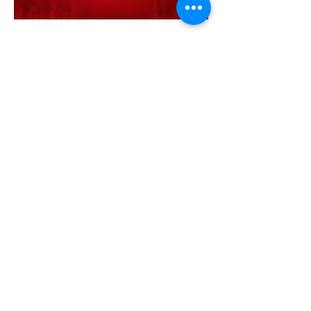
Soluções Condominiais
Portal de Suporte
ao Síndico
Anuncie Conosco!
(19) 98170.7965
- São Paulo
(19) 98170.7965 - Campinas
(16) 99632.0306 - Ribeirão Preto