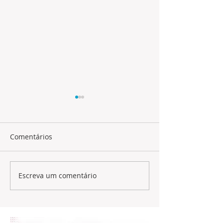
Comentários
Kelly Costa
Raydalva leite
Escreva um comentário