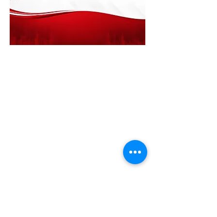
Soluções Condominiais
Portal de Suporte
ao Síndico
Anuncie Conosco!
(19) 98170.7965
- São Paulo