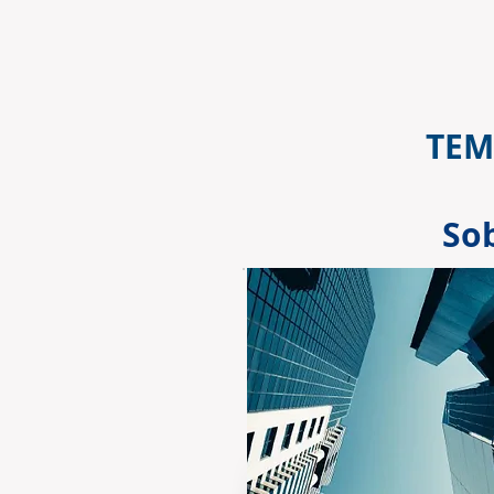
TEM
So