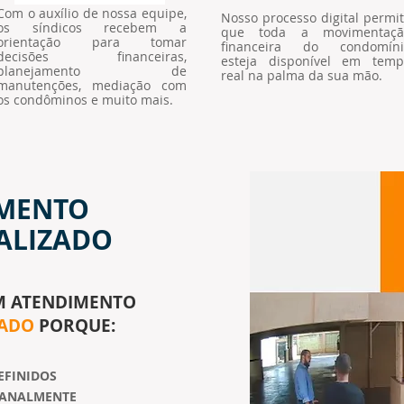
Com o auxílio de nossa equipe,
Nosso processo digital permi
os síndicos recebem a
que toda a movimentaçã
orientação para tomar
financeira do condomíni
decisões financeiras,
esteja disponível em temp
planejamento de
real na palma da sua mão.
manutenções, mediação com
os condôminos e muito mais.
MENTO
ALIZADO
M ATENDIMENTO
ZADO
PORQUE:
EFINIDOS
MANALMENTE