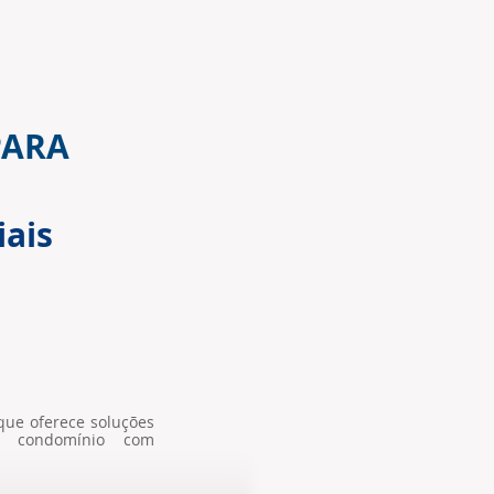
ARA
ais
ue oferece soluções
eu condomínio com