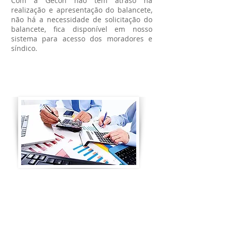
Com a Gecon não tem atraso na
realização e apresentação do balancete,
não há a necessidade de solicitação do
balancete, fica disponível em nosso
sistema para acesso dos moradores e
síndico.
Recursos Humanos e
Departamento Pessoal
levamos os números a sério,
transparência, imediatidade e
interatividade você terá o controle das
contas do seu condomínio na palma da
sua mão, onde estiver!