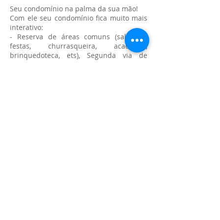
Seu condomínio na palma da sua mão!
Com ele seu condomínio fica muito mais
interativo:
- Reserva de áreas comuns (salão de
festas, churrasqueira, academia,
brinquedoteca, ets), Segunda via de
boleto em apenas um clique, Controle de
acesso (cadastro de pessoas, prestadores
de serviços), Assembleia Online, Alertas
(avisa determinado evento, como, data de
dedetização, falta de água, luz, limpeza
caixa d’água, etc), Enquetes, Gráficos,
média de gastos mensais e/ou anuais,
visualização da prestação de contas,
Documentos digitalizados e disponível
para todos os moradores.
Conveniência
Compre tudo o que precisa dentro do
nosso aplicativo, basta clicar na aba
conveniência, temos mais de 80 marcas
famosas no mercado nacional a sua