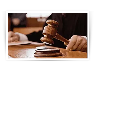
Segurança Jurídica
A Gecon possui internamente
profissionais da área jurídica que
orientam e fiscalizam a legalidade da
gestão condominial administrativa
executada em seus condomínios, sem
qualquer intermediação, indicação ou
fornecimento de serviços advocatícios
de forma vinculada ou casada em favor
do condomínio contratante, que são
livres e desimpedidos para contratarem
seus advogados nos termos da lei
vigente.