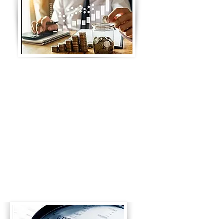
Não utilizamos pool de contas como é
feito nas administradoras
convencionais, cada condomínios tem
sua própria conta bancária, em nosso
sistema e app isso fica disponível para
que qualquer morador possa
acompanhar os pagamentos realizados,
já que a conta é espelhada no sistema.
Se condomínio realiza o pagamento de
férias, décimo terceiro, folha de
pagamento dos funcionários,
recolhimento de impostos, pagamento
de contas de água, luz, gás e etc.