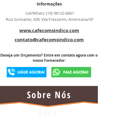
Informações
Cel/Whats:
(19) 98132-6667
Rua Suriname, 430, Vila Frezzarim, Americana/SP
www.cafecomsindico.com
contato@cafecomsindico.com
Deseja um Orçamento? Entre em contato agora com o
nosso Fornecedor:
Sobre Nós
Foco
O Café com Síndico tem por objetivo
trazer para o mundo condominial
novas estratégias de gestão,