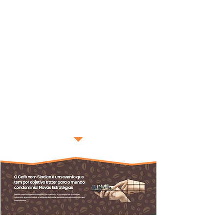
conhecimento, inovações de mercado
empresarial as quais irão maximizar e
potencializar a redução de custos e
excelência administrativa em
condomínios;
O Café com Síndico tem como missão
aproximar Condomínios e empresas
que foquem na melhoria continua,
com serviços e produtos de alta
tecnologia, inovação e
responsabilidade normativa, através
de soluções personalizadas,
colaborativas e conectadas à area
condominial.