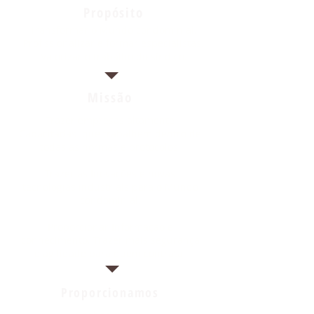
Propósito
Transformar o Mundo condominial.
Profissionalizar e formar especialistas.
Valorizar o trabalho do síndico.
Missão
Trazer empresas altamente
Capacitadas que trabalhem dentro de
todas as normas e protocolos.
Trazer as Inovações e novas
tecnologias industrials para o Mundo
condominial.
Proporcionar Informação e
conhecimento. Trazer mais segurança
e agilidade para quem contrata.
Proporcionamos