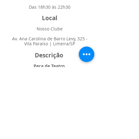
Das 18h30 às 22h30
Local
Nosso Clube
Av. Ana Carolina de Barro Levy, 325 -
Vila Paraíso | Limeira/SP
Descrição
Peça de Teatro
Será apresentada uma peça de teatro
em homenagem a todos os síndicos
Sorteios e Brindes
Premiação em dinheiro R$ 1.000,00
Expositores
Exposição de produtos inovadores do
mundo condominal